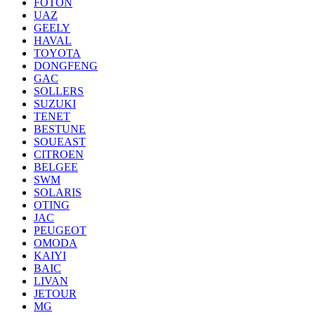
FOTON
UAZ
GEELY
HAVAL
TOYOTA
DONGFENG
GAC
SOLLERS
SUZUKI
TENET
BESTUNE
SOUEAST
CITROEN
BELGEE
SWM
SOLARIS
OTING
JAC
PEUGEOT
OMODA
KAIYI
BAIC
LIVAN
JETOUR
MG