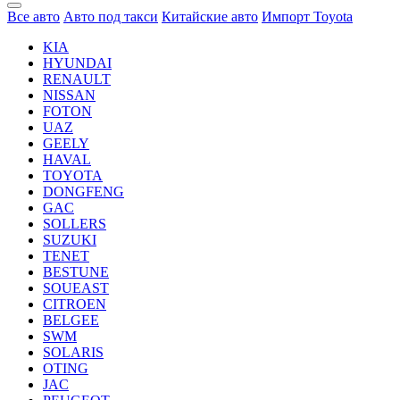
Все авто
Авто под такси
Китайские авто
Импорт Toyota
KIA
HYUNDAI
RENAULT
NISSAN
FOTON
UAZ
GEELY
HAVAL
TOYOTA
DONGFENG
GAC
SOLLERS
SUZUKI
TENET
BESTUNE
SOUEAST
CITROEN
BELGEE
SWM
SOLARIS
OTING
JAC