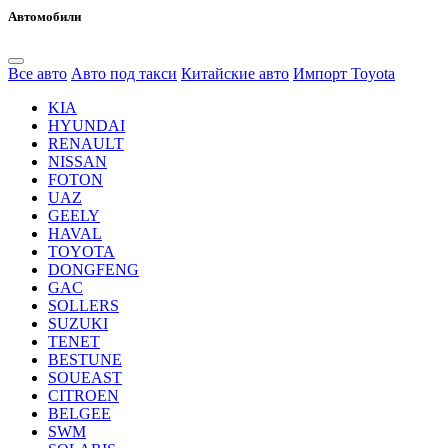
Автомобили
Все авто
Авто под такси
Китайские авто
Импорт Toyota
KIA
HYUNDAI
RENAULT
NISSAN
FOTON
UAZ
GEELY
HAVAL
TOYOTA
DONGFENG
GAC
SOLLERS
SUZUKI
TENET
BESTUNE
SOUEAST
CITROEN
BELGEE
SWM