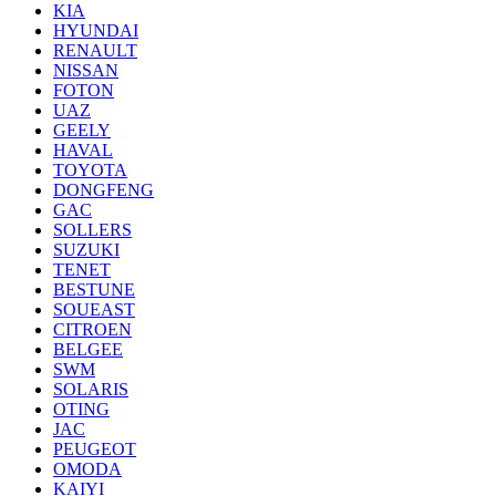
KIA
HYUNDAI
RENAULT
NISSAN
FOTON
UAZ
GEELY
HAVAL
TOYOTA
DONGFENG
GAC
SOLLERS
SUZUKI
TENET
BESTUNE
SOUEAST
CITROEN
BELGEE
SWM
SOLARIS
OTING
JAC
PEUGEOT
OMODA
KAIYI