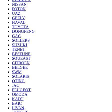
NISSAN
FOTON
UAZ
GEELY
HAVAL
TOYOTA
DONGFENG
GAC
SOLLERS
SUZUKI
TENET
BESTUNE
SOUEAST
CITROEN
BELGEE
SWM
SOLARIS
OTING
JAC
PEUGEOT
OMODA
KAIYI
BAIC
LIVAN