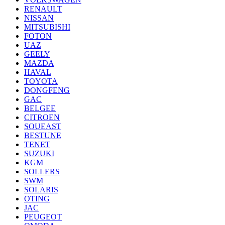
RENAULT
NISSAN
MITSUBISHI
FOTON
UAZ
GEELY
MAZDA
HAVAL
TOYOTA
DONGFENG
GAC
BELGEE
CITROEN
SOUEAST
BESTUNE
TENET
SUZUKI
KGM
SOLLERS
SWM
SOLARIS
OTING
JAC
PEUGEOT