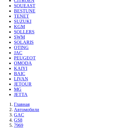
CITROEN
SOUEAST
BESTUNE
TENET
SUZUKI
KGM
SOLLERS
SWM
SOLARIS
OTING
JAC
PEUGEOT
OMODA
KAIYI
BAIC
LIVAN
JETOUR
MG
JETTA
Главная
Автомобили
GAC
GS8
7969